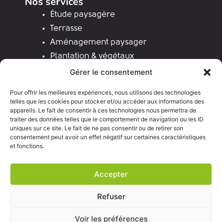
Nos services
Étude paysagère
Terrasse
Aménagement paysager
Plantation & végétaux
Maçonnerie paysagère
Gérer le consentement
Clôture & portail
Pour offrir les meilleures expériences, nous utilisons des technologies
Revêtements de sol
telles que les cookies pour stocker et/ou accéder aux informations des
appareils. Le fait de consentir à ces technologies nous permettra de
Spa & spa de nage
traiter des données telles que le comportement de navigation ou les ID
Éclairage
uniques sur ce site. Le fait de ne pas consentir ou de retirer son
consentement peut avoir un effet négatif sur certaines caractéristiques
et fonctions.
Zone d'intervention
Accepter
Refuser
© 2026 Carré Vert Paysages
|
Mentions
légales
Voir les préférences