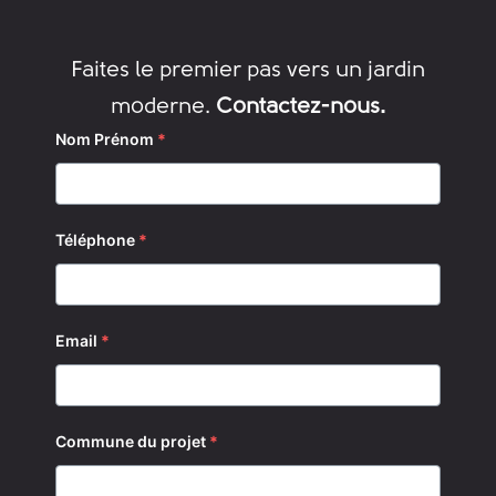
b
a
o
g
Faites le premier pas vers un jardin
o
r
moderne.
Contactez-nous.
k
a
Nom Prénom
*
m
Téléphone
*
Email
*
Commune du projet
*