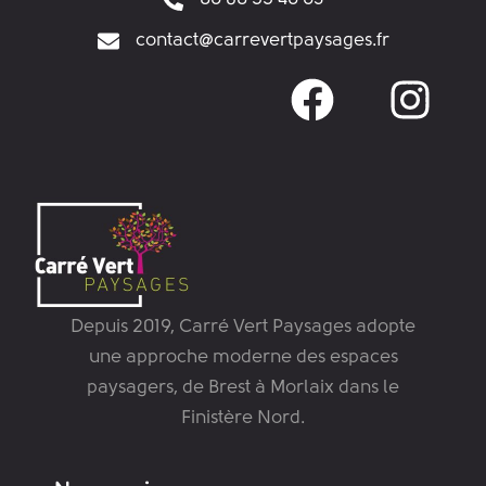
contact@carrevertpaysages.fr
F
I
a
n
c
s
e
t
b
a
o
g
o
r
Depuis 2019,
Carré Vert Paysages
adopte
une approche moderne des espaces
k
a
paysagers, de Brest à Morlaix dans le
m
Finistère Nord.